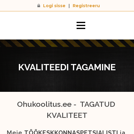
Logi sisse
|
Registreeru
KVALITEEDI TAGAMINE
Ohukoolitus.ee -  TAGATUD 
KVALITEET
Meie 
TÖÖKESKKONNASPETSIALISTI
 ja 