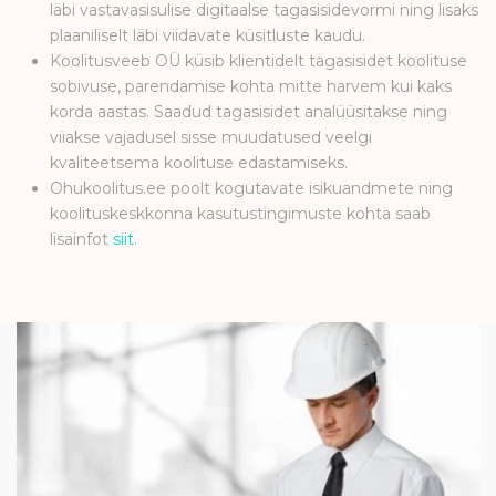
läbi vastavasisulise digitaalse tagasisidevormi ning lisaks
plaaniliselt läbi viidavate küsitluste kaudu.
Koolitusveeb OÜ küsib klientidelt tagasisidet koolituse
sobivuse, parendamise kohta mitte harvem kui kaks
korda aastas. Saadud tagasisidet analüüsitakse ning
viiakse vajadusel sisse muudatused veelgi
kvaliteetsema koolituse edastamiseks.
Ohukoolitus.ee poolt kogutavate isikuandmete ning
koolituskeskkonna kasutustingimuste kohta saab
lisainfot
siit
.