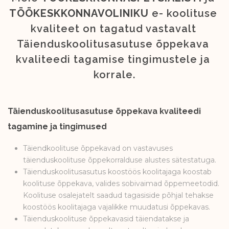
TÖÖKESKKONNAVOLINIKU
 e- koolituse 
kvaliteet on tagatud vastavalt 
Täienduskoolitusasutuse õppekava 
kvaliteedi tagamise tingimustele ja 
korrale.
Täienduskoolitusasutuse õppekava kvaliteedi 
tagamine ja tingimused
Täiendkoolituse õppekavad on vastavuses
täienduskoolituse õppekorralduse alustes sätestatuga.
Täienduskoolitusasutus koostöös koolitajaga koostab
koolituse õppekava, valides sobivaimad õppemeetodid.
Koolituse osalejatelt saadud tagasiside põhjal tehakse
koostöös koolitajaga vajalikke muudatusi õppekavas.
Täienduskoolituse õppekavasid täiendatakse ja