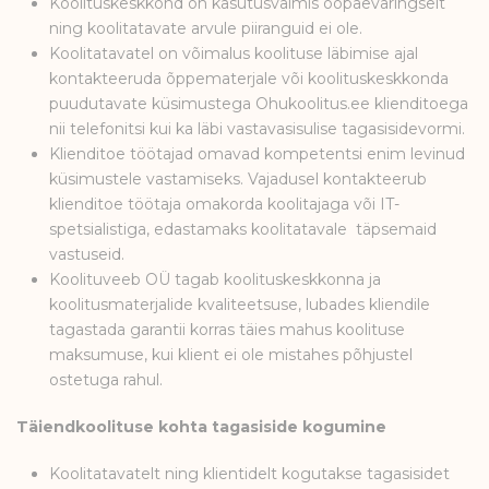
Koolituskeskkond on kasutusvalmis ööpäevaringselt
ning koolitatavate arvule piiranguid ei ole.
Koolitatavatel on võimalus koolituse läbimise ajal
kontakteeruda õppematerjale või koolituskeskkonda
puudutavate küsimustega Ohukoolitus.ee klienditoega
nii telefonitsi kui ka läbi vastavasisulise tagasisidevormi.
Klienditoe töötajad omavad kompetentsi enim levinud
küsimustele vastamiseks. Vajadusel kontakteerub
klienditoe töötaja omakorda koolitajaga või IT-
spetsialistiga, edastamaks koolitatavale täpsemaid
vastuseid.
Koolituveeb OÜ tagab koolituskeskkonna ja
koolitusmaterjalide kvaliteetsuse, lubades kliendile
tagastada garantii korras täies mahus koolituse
maksumuse, kui klient ei ole mistahes põhjustel
ostetuga rahul.
Täiendkoolituse kohta tagasiside kogumine
Koolitatavatelt ning klientidelt kogutakse tagasisidet