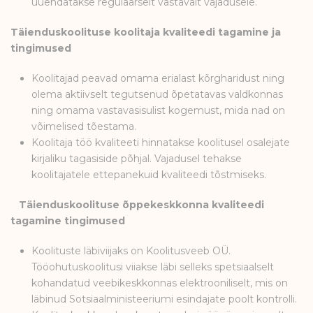
uuendatakse regulaarselt vastavalt vajadusele.
Täienduskoolituse koolitaja kvaliteedi tagamine ja
tingimused
Koolitajad peavad omama erialast kõrgharidust ning
olema aktiivselt tegutsenud õpetatavas valdkonnas
ning omama vastavasisulist kogemust, mida nad on
võimelised tõestama.
Koolitaja töö kvaliteeti hinnatakse koolitusel osalejate
kirjaliku tagasiside põhjal. Vajadusel tehakse
koolitajatele ettepanekuid kvaliteedi tõstmiseks.
Täienduskoolituse õppekeskkonna kvaliteedi
tagamine tingimused
Koolituste läbiviijaks on Koolitusveeb OÜ.
Tööohutuskoolitusi viiakse läbi selleks spetsiaalselt
kohandatud veebikeskkonnas elektrooniliselt, mis on
läbinud Sotsiaalministeeriumi esindajate poolt kontrolli.